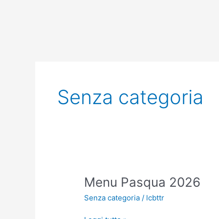
Vai
al
contenuto
Senza categoria
Menu
Menu Pasqua 2026
Pasqua
Senza categoria
/
lcbttr
2026