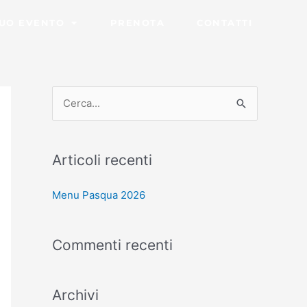
TUO EVENTO
PRENOTA
CONTATTI
C
e
r
Articoli recenti
c
a
Menu Pasqua 2026
:
Commenti recenti
Archivi